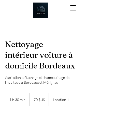
Nettoyage
intérieur voiture à
domicile Bordeaux
Aspiration, détachage et shampouinage de
l’habitacle à Bordeaux et Mérignac.
70
dollars
1 h 30 min
1
70 $US
Location 1
des
États-
3
Unis
0