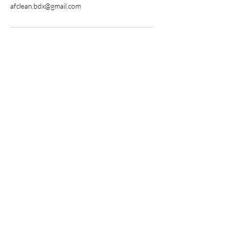
afclean.bdx@gmail.com
07 77 96 57 99
afclean.bdx@gmail.com
Bordeaux, France
Politique de confidentialité
Conditions générales