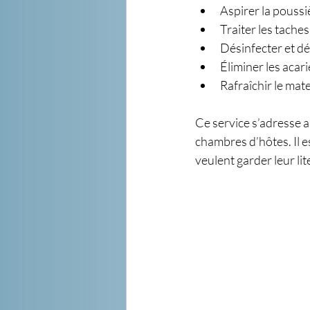
Aspirer la poussiè
Traiter les taches 
Désinfecter et d
Éliminer les acar
Rafraîchir le mat
Ce service s’adresse a
chambres d’hôtes. Il e
veulent garder leur lit