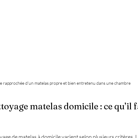
e rapprochée d'un matelas propre et bien entretenu dans une chambre
ttoyage matelas domicile : ce qu’il f
age de matelas à domicile varient selon plusieurs critères. La