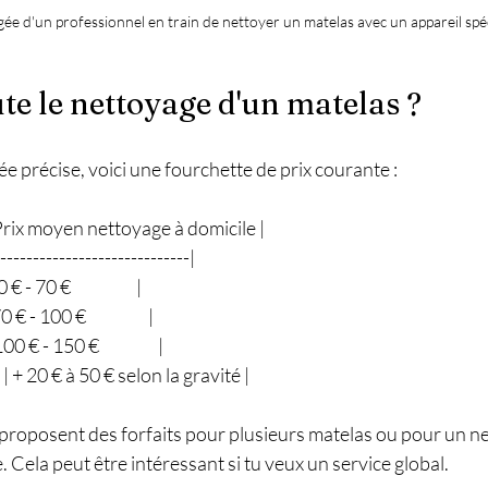
ée d'un professionnel en train de nettoyer un matelas avec un appareil spéc
e le nettoyage d'un matelas ?
e précise, voici une fourchette de prix courante :
 | Prix moyen nettoyage à domicile |
------------------------------|
 70 €                    |
- 100 €                   |
€ - 150 €                  |
| + 20 € à 50 € selon la gravité |
 proposent des forfaits pour plusieurs matelas ou pour un n
 Cela peut être intéressant si tu veux un service global.