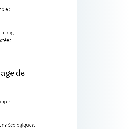
ple :
 séchage.
ustées.
age de 
omper :
tions écologiques.