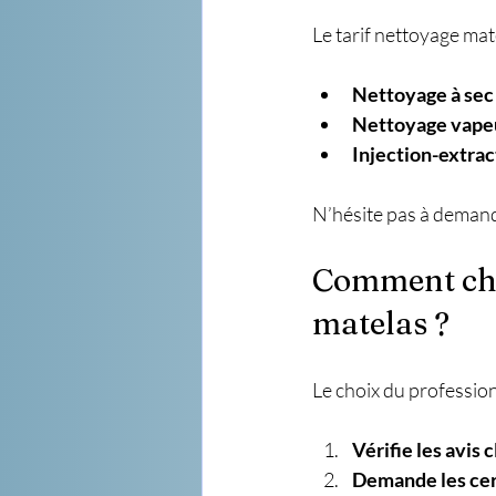
Le tarif nettoyage mate
Nettoyage à sec
Nettoyage vape
Injection-extrac
N’hésite pas à demande
Comment choi
matelas ?
Le choix du profession
Vérifie les avis c
Demande les cer