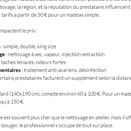
toyage, la région, et la réputation du prestataire influencent l
 tarifs à partir de 50 € pour un matelas simple.
impactent le prix :
s
 : simple, double, king size
ge
 : nettoyage à sec, vapeur, injection-extraction
 : taches tenaces, odeurs fortes
mentaires
 : traitement anti-acariens, désinfection
certains prestataires facturent un supplément selon la distan
ard (140x190 cm), compte environ 60 à 100 €. Pour un matel
squ’à 150 €.
 est souvent plus cher que le nettoyage en atelier, mais il off
 bouger, le professionnel s’occupe de tout sur place.