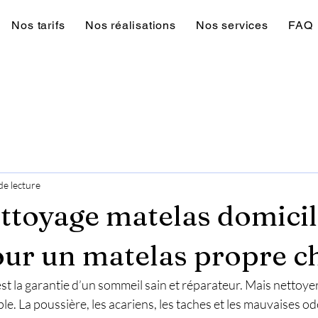
Nos tarifs
Nos réalisations
Nos services
FAQ
de lecture
ettoyage matelas domicile
our un matelas propre ch
st la garantie d’un sommeil sain et réparateur. Mais nettoye
le. La poussière, les acariens, les taches et les mauvaises od