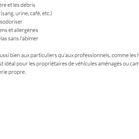
re et les débris
(sang, urine, café, etc.)
ésodoriser
iens et allergènes
elas sans l’abîmer
ussi bien aux particuliers qu’aux professionnels, comme les h
st idéal pour les propriétaires de véhicules aménagés ou cam
erie propre.