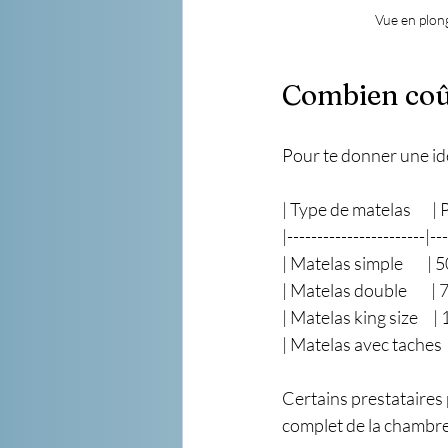
Vue en plong
Combien coût
Pour te donner une idé
| Type de matelas      
|-----------------------|--
| Matelas simple        | 50 € -
| Matelas double        | 70 € 
| Matelas king size     | 100 
| Matelas avec taches   
Certains prestataires
complet de la chambre.