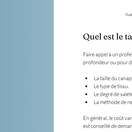
Vue
Quel est le t
Faire appel à un prof
profondeur ou pour des
La taille du canap
Le type de tissu.
Le degré de salet
La méthode de nett
En général, le coût va
est conseillé de dema