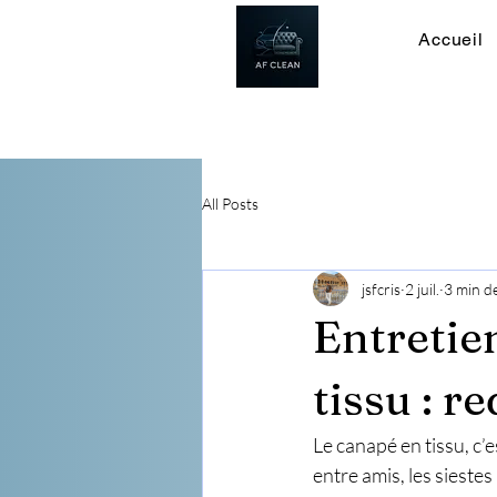
Accueil
All Posts
jsfcris
2 juil.
3 min de
Entretie
tissu : r
Le canapé en tissu, c’e
entre amis, les siestes 