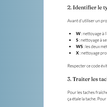
2. Identifier le 
Avant d’utiliser un pro
W
 : nettoyage à l
S
 : nettoyage à 
WS
 : les deux m
X
 : nettoyage p
Respecter ce code évit
3. Traiter les t
Pour les taches fraîc
ça étale la tache. Pour