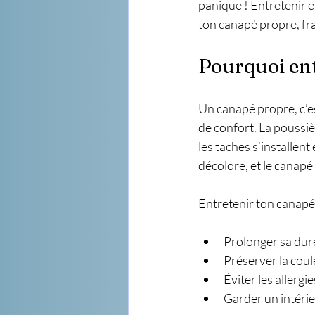
panique ! Entretenir e
ton canapé propre, fra
Pourquoi ent
Un canapé propre, c’es
de confort. La poussièr
les taches s’installent
décolore, et le canapé
Entretenir ton canapé 
Prolonger sa duré
Préserver la coule
Éviter les allergi
Garder un intérie