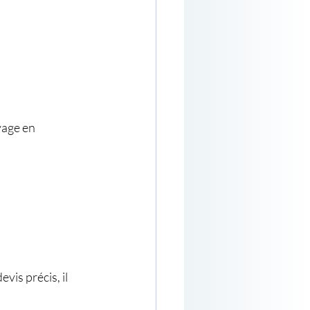
yage en 
is précis, il 