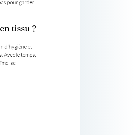
 pas pour garder 
n tissu ?
n d’hygiène et 
s. Avec le temps, 
îme, se 