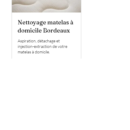
Nettoyage matelas à
domicile Bordeaux
Aspiration, détachage et
injection-extraction de votre
matelas à domicile.
1 h
50
50 $US
dollars
des
États-
Unis
Réserver
07 77 96 57 99