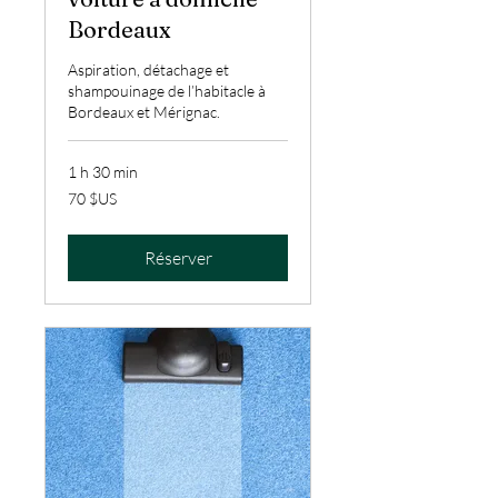
Bordeaux
Aspiration, détachage et
shampouinage de l’habitacle à
Bordeaux et Mérignac.
1 h 30 min
70
70 $US
dollars
des
États-
Unis
Réserver