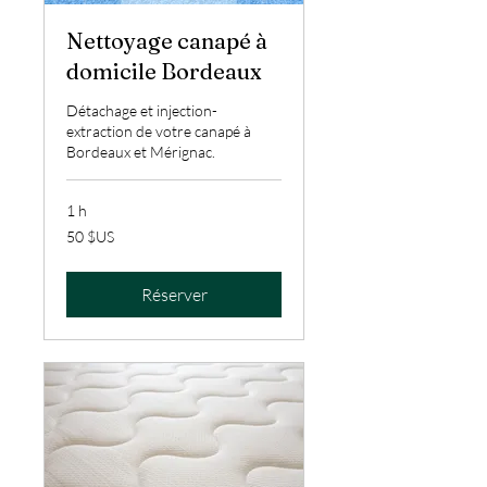
Nettoyage canapé à
domicile Bordeaux
Détachage et injection-
extraction de votre canapé à
Bordeaux et Mérignac.
1 h
50
50 $US
dollars
des
États-
Unis
Réserver